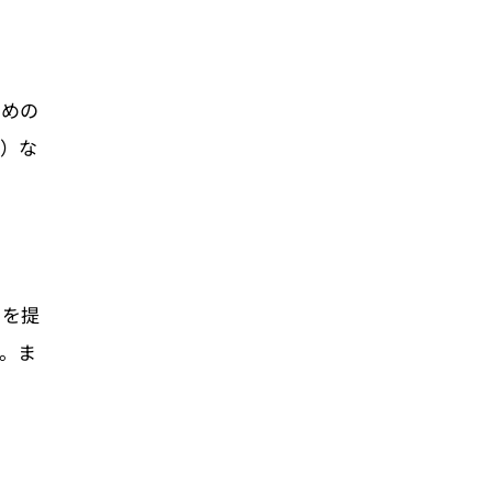
ための
）な
タを提
。ま