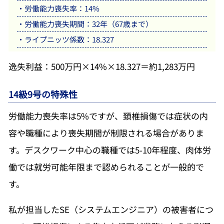
・労働能力喪失率：14%
・労働能力喪失期間：32年（67歳まで）
・ライプニッツ係数：18.327
逸失利益：500万円×14%×18.327＝約1,283万円
14級9号の特殊性
労働能力喪失率は5%ですが、頚椎損傷では症状の内
容や職種により喪失期間が制限される場合がありま
す。デスクワーク中心の職種では5-10年程度、肉体労
働では就労可能年限まで認められることが一般的で
す。
私が担当したSE（システムエンジニア）の被害者につ