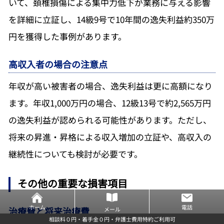
いて、頚椎損傷による集中力低下が業務に与える影響
を詳細に立証し、14級9号で10年間の逸失利益約350万
円を獲得した事例があります。
高収入者の場合の注意点
年収が高い被害者の場合、逸失利益は更に高額になり
ます。年収1,000万円の場合、12級13号で約2,565万円
の逸失利益が認められる可能性があります。ただし、
将来の昇進・昇格による収入増加の立証や、高収入の
継続性についても検討が必要です。
その他の重要な損害項目
ホーム
電話
治療費と将来治療費
メール
相談料０円・着手金０円・弁護士費用特約ご利用可