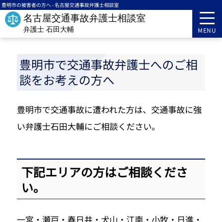
豊明市の被害者の方へ - 名古屋交通事故弁護士相談室
トップページ
豊明市
名古屋交通事故弁護士相談室
弁護士 石田大輔
MENU
豊明市で交通事故弁護士へのご相
談をお考えの方へ
豊明市で交通事故に遭われた方は、交通事故に強
い弁護士石田大輔にご相談ください。
下記エリアの方はご相談くださ
い。
一宮・瀬戸・春日井・犬山・江南・小牧・日進・